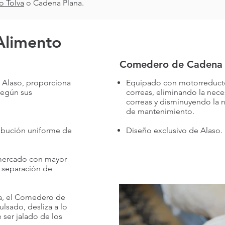
o Tolva
o Cadena Plana.
 Alimento
Comedero de Cadena 
 Alaso, proporciona
Equipado con motorreductore
según sus
correas, eliminando la nec
correas y disminuyendo la 
de mantenimiento.
ibución uniforme de
Diseño exclusivo de Alaso.
 mercado con mayor
r separación de
ria, el Comedero de
lsado, desliza a lo
e ser jalado de los