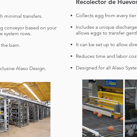
Recolector de Huevos
Collects egg from every tier
th minimal transfers.
Includes a unique discharge 
egg conveyor based on your
allows eggs to transfer gen
he system rows.
It can be set up to allow di
 the barn.
Reduces time and labor cos
Designed for all Alaso Syst
xclusive Alaso Design.