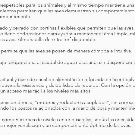
 respetables para los animales y al mismo tiempo mantiene un
cimientos permiten que las aves demuestren su comportamiento n
compartimiento.
o y cerrado con cortinas flexibles que permiten que las aves
do tiene perforaciones para ayudar a mantener el área limpia, m
s aves. Almohadilla de AstroTurf disponible.
 permite que las aves se posen de manera cómoda e intuitiva.​
lujo, proporciona el caudal de agua necesario, sin desperdicio
tural y base de canal de alimentación reforzada en acero galva
ibuye a la resistencia y durabilidad del equipo. Con la opción d
 un acceso más fácil a los niveles más altos
misión directa, "motores y reductores acoplados", sin correas
jando los costos relacionados con la mano de obra y mantenim
as combinaciones de niveles entre pasarelas, según las necesida
a mejor ventilación y un comportamiento óptimo de las aves.